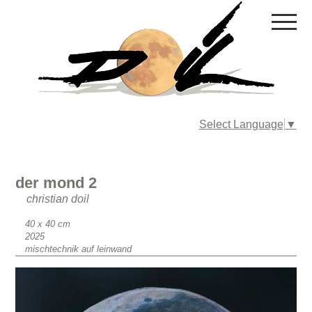
Select Language
▼
der mond 2
christian doil
Format
40 x 40 cm
Erscheinungsjahr
2025
Material
mischtechnik auf leinwand