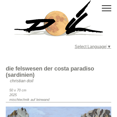
Select Language
▼
die felswesen der costa paradiso
(sardinien)
christian doil
Format
50 x 70 cm
Erscheinungsjahr
2025
Material
mischtechnik auf leinwand