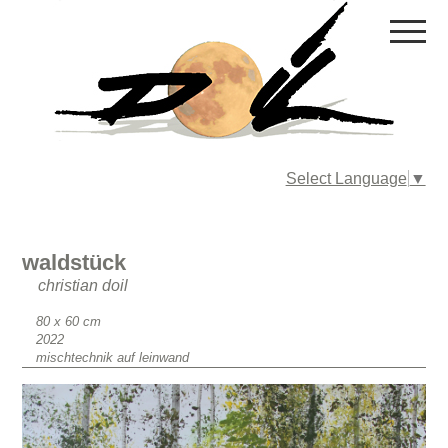
Select Language
▼
waldstück
christian doil
Format
80 x 60 cm
Erscheinungsjahr
2022
Material
mischtechnik auf leinwand